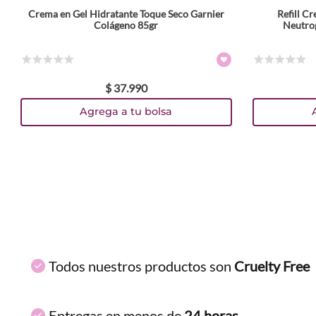
Crema en Gel Hidratante Toque Seco Garnier
Refill C
ENVIAR COMENTARIO
Colágeno 85gr
Neutro
☆
☆
☆
☆
☆
☆
☆
☆
☆
☆
$
37
.
990
Agrega a tu bolsa
Todos nuestros productos son
Cruelty Free
Entregas en menos de
24 horas