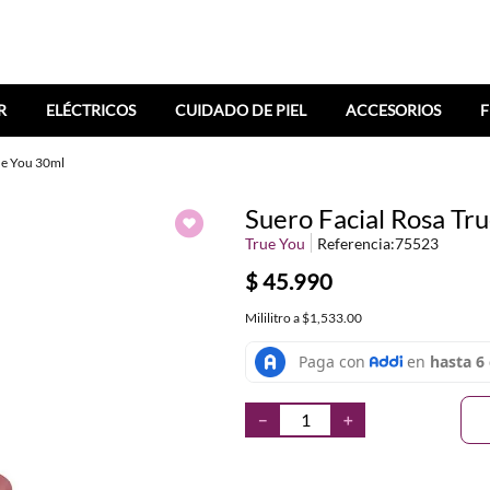
R
ELÉCTRICOS
CUIDADO DE PIEL
ACCESORIOS
F
ue You 30ml
Suero Facial Rosa Tr
True You
Referencia
:
75523
$
45
.
990
Mililitro
a
$1,533.00
－
＋