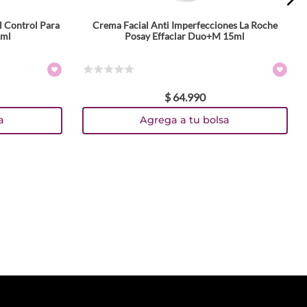
l Control Para
Crema Facial Anti Imperfecciones La Roche
 ml
Posay Effaclar Duo+M 15ml
☆
☆
☆
☆
☆
$
64
.
990
a
Agrega a tu bolsa