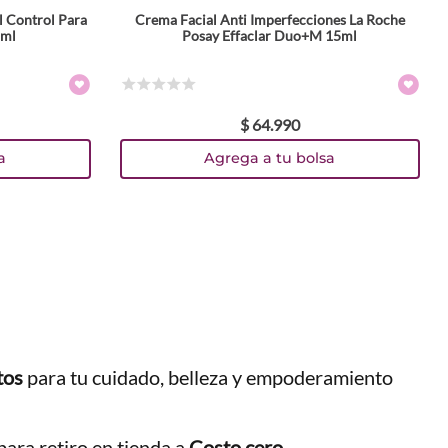
l Control Para
Crema Facial Anti Imperfecciones La Roche
 ml
Posay Effaclar Duo+M 15ml
☆
☆
☆
☆
☆
$
64
.
990
a
Agrega a tu bolsa
tos
para tu cuidado, belleza y empoderamiento
ara retiro en tienda a
Costo cero