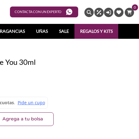
0
ENTRAR
CONTACTA CON UN EXPERTO
RAGANCIAS
UÑAS
SALE
REGALOS Y KITS
ue You 30ml
Agrega a tu bolsa