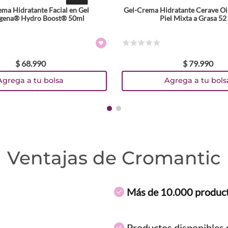
rema Hidratante Facial en Gel
Gel-Crema Hidratante Cerave Oi
gena® Hydro Boost® 50ml
Piel Mixta a Grasa 52
☆
☆
☆
☆
☆
$
68
.
990
$
79
.
990
Agrega a tu bolsa
Agrega a tu bols
Ventajas de Cromantic
Más de 10.000 produc
Productos disponibles p