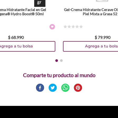
rema Hidratante Facial en Gel
Gel-Crema Hidratante Cerave Oi
gena® Hydro Boost® 50ml
Piel Mixta a Grasa 52
☆
☆
☆
☆
☆
$
68
.
990
$
79
.
990
Agrega a tu bolsa
Agrega a tu bols
Comparte