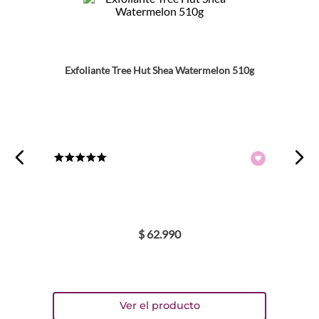
Exfoliante Tree Hut Shea Watermelon 510g
★
★
★
★
★
$
62
.
990