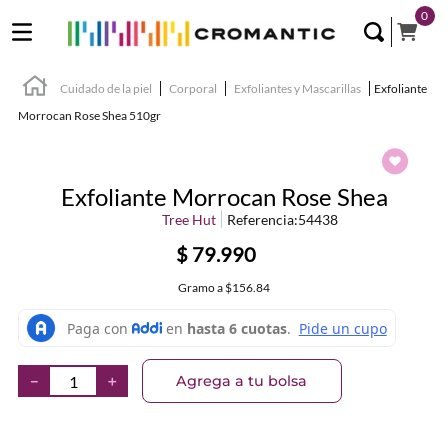
0
Cuidado de la piel
Corporal
Exfoliantes y Mascarillas
Exfoliante
Morrocan Rose Shea 510gr
Exfoliante Morrocan Rose Shea
Tree Hut
Referencia
:
54438
$
79
.
990
Gramo
a
$156.84
Agrega a tu bolsa
－
＋