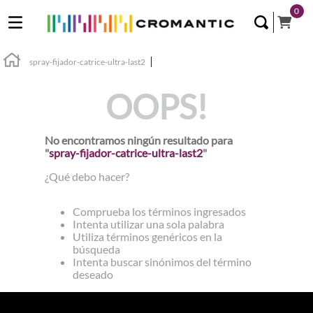
0
spray-fijador-catrice-ultra-last2
OOPS!
No encontramos ningún resultado para
"
spray-fijador-catrice-ultra-last2
"
¿Qué debo hacer?
Comprueba los términos ingresados
Intenta utilizar una sola palabra
Utiliza términos genéricos en la
búsqueda
Intenta buscar sinónimos del término
deseado