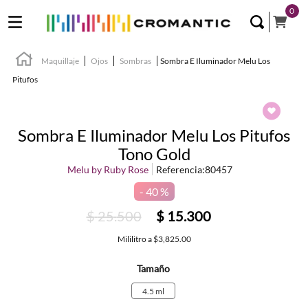
0
Maquillaje
Ojos
Sombras
Sombra E Iluminador Melu Los
Pitufos
Sombra E Iluminador Melu Los Pitufos
Tono Gold
Melu by Ruby Rose
Referencia
:
80457
40 %
$
25
.
500
$
15
.
300
Mililitro
a
$3,825.00
Tamaño
4.5 ml