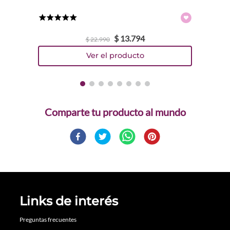
★
★
★
★
★
$
13
.
794
$
22
.
990
Comparte
Links de interés
Preguntas frecuentes