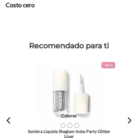
Costo cero
Recomendado para ti
-
40 %
Colores
TEXTURA_6971053497281
TEXTURA_6971053495676
TEXTURA_6971053497274
Sombra Liquida Sheglam Insta-Party Glitter
Liner