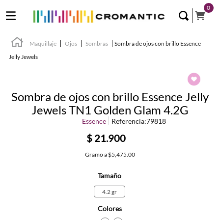
0
Maquillaje
Ojos
Sombras
Sombra de ojos con brillo Essence
Jelly Jewels
Sombra de ojos con brillo Essence Jelly
Jewels TN1 Golden Glam 4.2G
Essence
Referencia
:
79818
$
21
.
900
Gramo
a
$5,475.00
Tamaño
4.2 gr
Colores