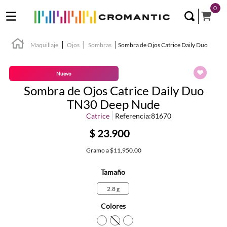
0
Maquillaje
Ojos
Sombras
Sombra de Ojos Catrice Daily Duo
Nuevo
Sombra de Ojos Catrice Daily Duo
TN30 Deep Nude
Catrice
Referencia
:
81670
$
23
.
900
Gramo
a
$11,950.00
Tamaño
2.8 g
Colores
TEXTURA_4059729586735
TEXTURA_4059729586759
TEXTURA_405972958677