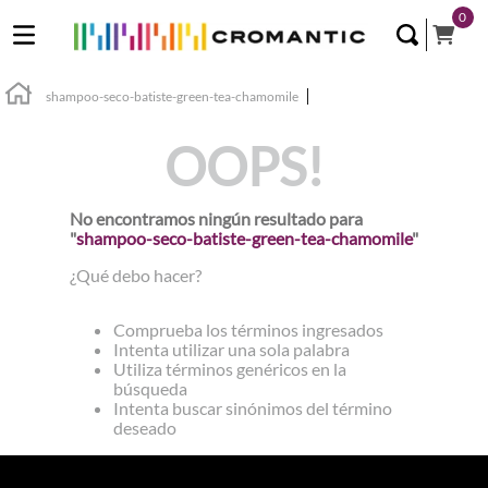
0
shampoo-seco-batiste-green-tea-chamomile
OOPS!
No encontramos ningún resultado para
"
shampoo-seco-batiste-green-tea-chamomile
"
¿Qué debo hacer?
Comprueba los términos ingresados
Intenta utilizar una sola palabra
Utiliza términos genéricos en la
búsqueda
Intenta buscar sinónimos del término
deseado