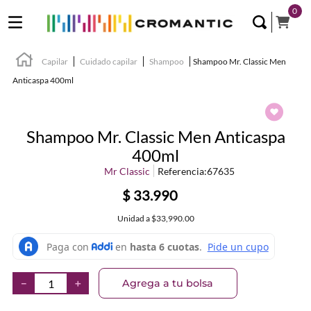
0
Capilar
Cuidado capilar
Shampoo
Shampoo Mr. Classic Men
Anticaspa 400ml
Shampoo Mr. Classic Men Anticaspa
400ml
Mr Classic
Referencia
:
67635
$
33
.
990
Unidad
a
$33,990.00
Agrega a tu bolsa
－
＋