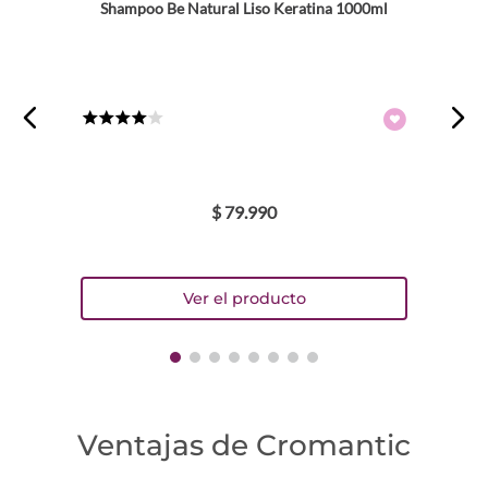
Shampoo Be Natural Liso Keratina 1000ml
★
★
★
★
☆
$
79
.
990
Ventajas de Cromantic