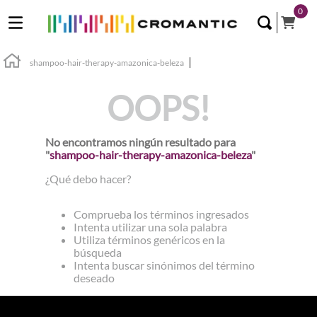
0
shampoo-hair-therapy-amazonica-beleza
OOPS!
No encontramos ningún resultado para
"
shampoo-hair-therapy-amazonica-beleza
"
¿Qué debo hacer?
Comprueba los términos ingresados
Intenta utilizar una sola palabra
Utiliza términos genéricos en la
búsqueda
Intenta buscar sinónimos del término
deseado