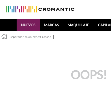
Buscar
NUEVOS
MARCAS
MAQUILLAJE
CAPILA
separador-salon-expert-rosado
OOPS!