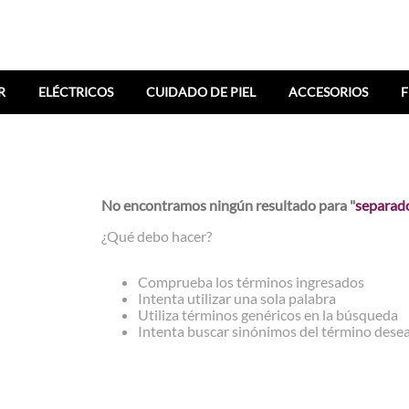
R
ELÉCTRICOS
CUIDADO DE PIEL
ACCESORIOS
F
No encontramos ningún resultado para "
separad
¿Qué debo hacer?
Comprueba los términos ingresados
Intenta utilizar una sola palabra
Utiliza términos genéricos en la búsqueda
Intenta buscar sinónimos del término dese