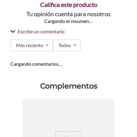
Califica este producto
Tu opinión cuenta para nosotros
Cargando el resumen…
Escribe un comentario
Más reciente
Todos
Agregar comentario
Cargando comentarios…
Título
Complementos
Califica el producto de 1 a 5 estrellas
★
★
★
★
★
Tu nombre