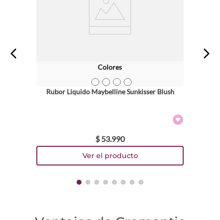
Dirección de email
Escribe un comentario
Colores
TEXTURA_3600531668495
TEXTURA_3600531668464
TEXTURA_3600531668433
TEXTURA_3600531668419
Rubor Liquido Maybelline Sunkisser Blush
ENVIAR COMENTARIO
$
53
.
990