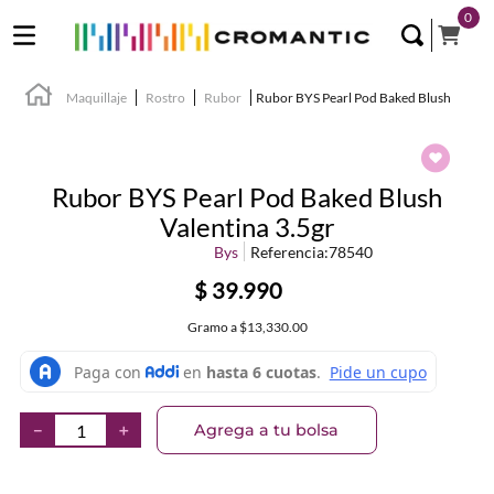
0
Maquillaje
Rostro
Rubor
Rubor BYS Pearl Pod Baked Blush
Rubor BYS Pearl Pod Baked Blush
Valentina 3.5gr
Bys
Referencia
:
78540
$
39
.
990
Gramo
a
$13,330.00
Agrega a tu bolsa
－
＋