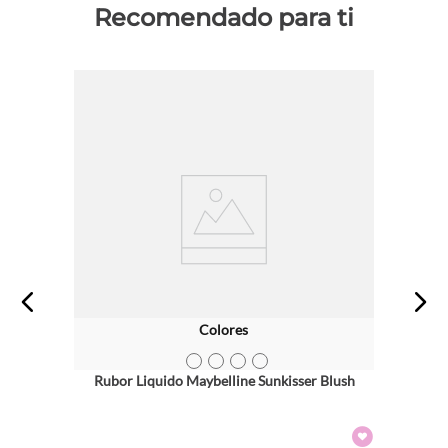
Recomendado para ti
Colores
TEXTURA_3600531668495
TEXTURA_3600531668464
TEXTURA_3600531668433
TEXTURA_3600531668419
Rubor Liquido Maybelline Sunkisser Blush