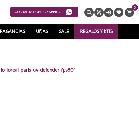
0
ENTRAR
CONTACTA CON UN EXPERTO
RAGANCIAS
UÑAS
SALE
REGALOS Y KITS
rio-loreal-paris-uv-defender-fps50
"