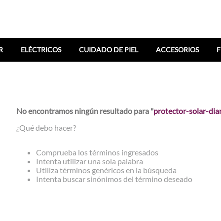
R
ELÉCTRICOS
CUIDADO DE PIEL
ACCESORIOS
F
No encontramos ningún resultado para "
protector-solar-dia
¿Qué debo hacer?
Comprueba los términos ingresados
Intenta utilizar una sola palabra
Utiliza términos genéricos en la búsqueda
Intenta buscar sinónimos del término deseado