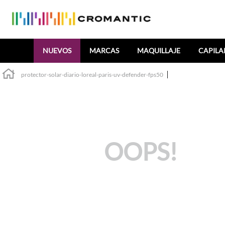
Buscar
NUEVOS
MARCAS
MAQUILLAJE
CAPILA
protector-solar-diario-loreal-paris-uv-defender-fps50
OOPS!