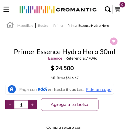
0
Maquillaje
Rostro
Primer
Primer Essence Hydro Hero
Primer Essence Hydro Hero 30ml
Essence
Referencia
:
77046
$
24
.
500
Mililitro
a
$816.67
Agrega a tu bolsa
－
＋
Compra seguro con: