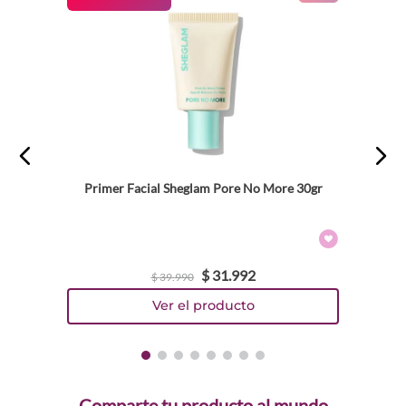
Primer Facial Sheglam Pore No More 30gr
$
31
.
992
$
39
.
990
Comparte