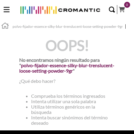
0
polvo-fijador-essence-silky-blur-trenslucent-loose-setting-powder-9gr
OOPS!
No encontramos ningún resultado para
"
polvo-fijador-essence-silky-blur-trenslucent-
loose-setting-powder-9gr
"
¿Qué debo hacer?
Comprueba los términos ingresados
Intenta utilizar una sola palabra
Utiliza términos genéricos en la
búsqueda
Intenta buscar sinónimos del término
deseado