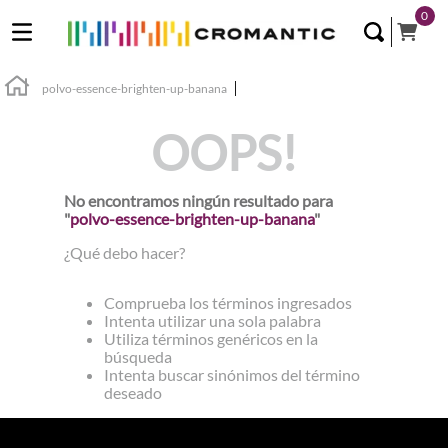
0
polvo-essence-brighten-up-banana
OOPS!
No encontramos ningún resultado para
"
polvo-essence-brighten-up-banana
"
¿Qué debo hacer?
Comprueba los términos ingresados
Intenta utilizar una sola palabra
Utiliza términos genéricos en la
búsqueda
Intenta buscar sinónimos del término
deseado