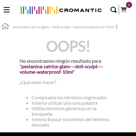
0
pestanina-catrice-glam---doll-sculpt---volume-waterproof-10ml
OOPS!
No encontramos ningún resultado para
"
pestanina-catrice-glam---doll-sculpt---
volume-waterproof-10ml
"
¿Qué debo hacer?
Comprueba los términos ingresados
Intenta utilizar una sola palabra
Utiliza términos genéricos en la
búsqueda
Intenta buscar sinónimos del término
deseado