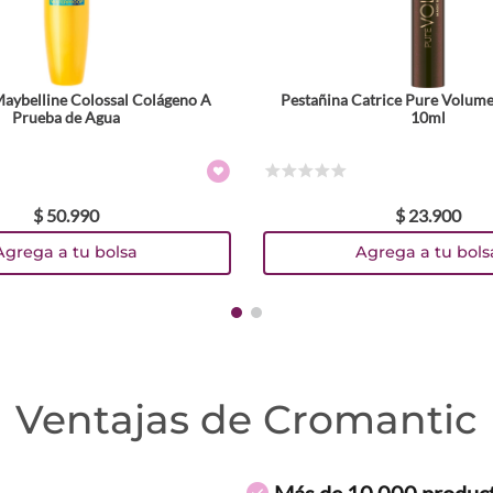
Maybelline Colossal Colágeno A
Pestañina Catrice Pure Volum
Prueba de Agua
10ml
☆
☆
☆
☆
☆
$
50
.
990
$
23
.
900
Agrega a tu bolsa
Agrega a tu bols
Ventajas de Cromantic
Más de 10.000 produc