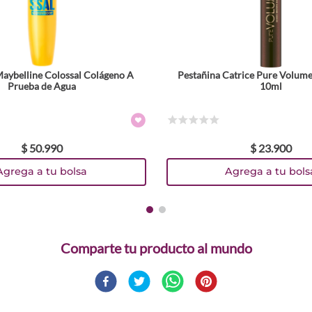
Maybelline Colossal Colágeno A
Pestañina Catrice Pure Volum
Prueba de Agua
10ml
☆
☆
☆
☆
☆
$
50
.
990
$
23
.
900
Agrega a tu bolsa
Agrega a tu bols
Comparte