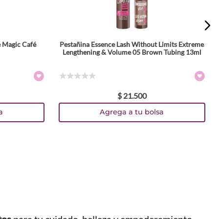
e Magic Café
Pestañina Essence Lash Without Limits Extreme
Lengthening & Volume 05 Brown Tubing 13ml
☆
☆
☆
☆
☆
$
21
.
500
a
Agrega a tu bolsa
tos
para tu cuidado, belleza y empoderamiento