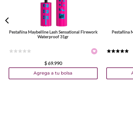
Pestañina Maybelline Lash Sensational Firework
Pestañina 
Waterproof 31gr
☆
☆
☆
☆
☆
★
★
★
★
★
$
69
.
990
Agrega a tu bolsa