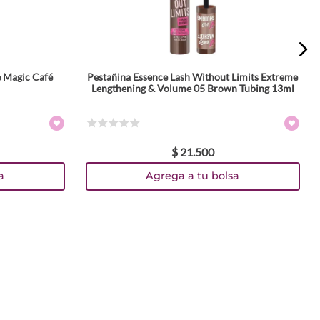
e Magic Café
Pestañina Essence Lash Without Limits Extreme
Lengthening & Volume 05 Brown Tubing 13ml
☆
☆
☆
☆
☆
$
21
.
500
a
Agrega a tu bolsa