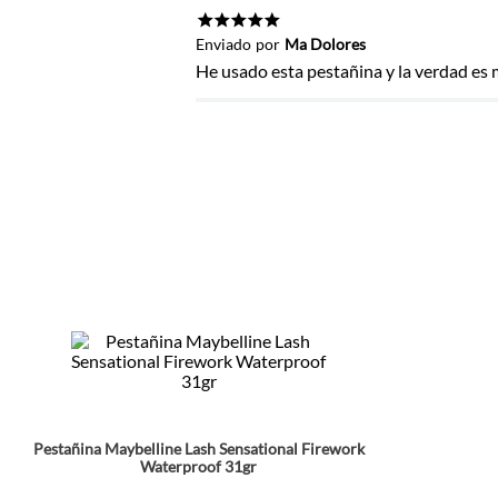
Título
★
★
★
★
★
Enviado
por
Ma Dolores
He usado esta pestañina y la verdad es 
Califica el producto de 1 a 5 estrel
★
★
★
★
★
Tu nombre
Dirección de email
Escribe un comentario
Pestañina Maybelline Lash Sensational Firework
Waterproof 31gr