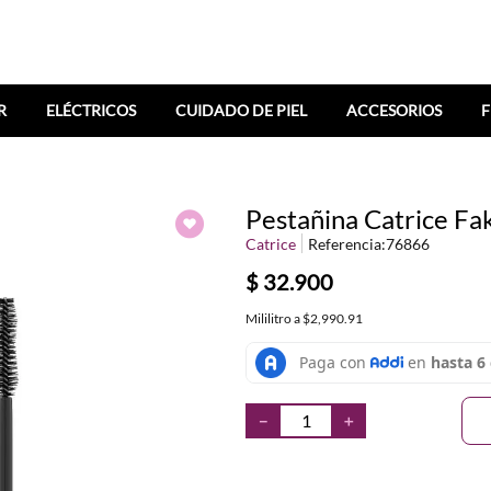
R
ELÉCTRICOS
CUIDADO DE PIEL
ACCESORIOS
F
Pestañina Catrice Fa
Catrice
Referencia
:
76866
$
32
.
900
Mililitro
a
$2,990.91
－
＋