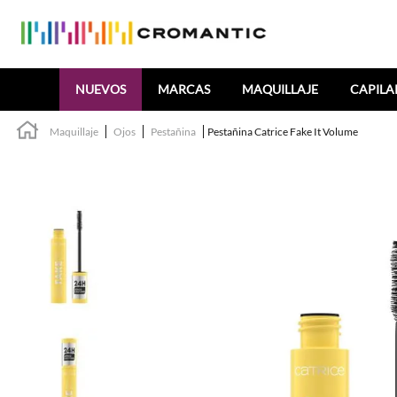
Buscar
NUEVOS
MARCAS
MAQUILLAJE
CAPILA
Maquillaje
Ojos
Pestañina
Pestañina Catrice Fake It Volume