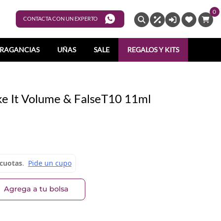
0
ENTRAR
CONTACTA CON UN EXPERTO
RAGANCIAS
UÑAS
SALE
REGALOS Y KITS
ke It Volume & FalseT10 11ml
Agrega a tu bolsa