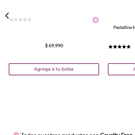
ENVIAR COMENTARIO
☆
☆
☆
☆
☆
Pestañina 
$
69
.
990
★
★
★
★
★
Agrega a tu bolsa
Todos nuestros productos son
Cruelty Free