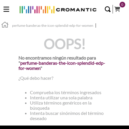
0
perfume-banderas-the-icon-splendid-edp-for-women
OOPS!
No encontramos ningún resultado para
"
perfume-banderas-the-icon-splendid-edp-
for-women
"
¿Qué debo hacer?
Comprueba los términos ingresados
Intenta utilizar una sola palabra
Utiliza términos genéricos en la
búsqueda
Intenta buscar sinónimos del término
deseado