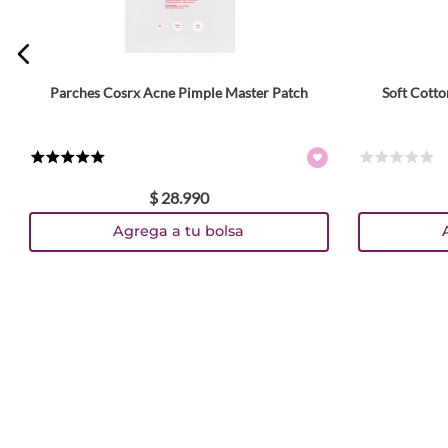
Parches Cosrx Acne Pimple Master Patch
Soft Cott
★
★
★
★
★
☆
☆
☆
☆
☆
$
28
.
990
Agrega a tu bolsa