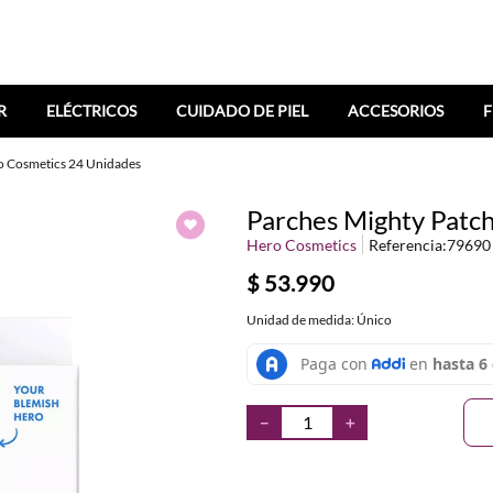
R
ELÉCTRICOS
CUIDADO DE PIEL
ACCESORIOS
F
ro Cosmetics 24 Unidades
Parches Mighty Patch
Hero Cosmetics
Referencia
:
79690
$
53
.
990
Unidad de medida: Único
－
＋