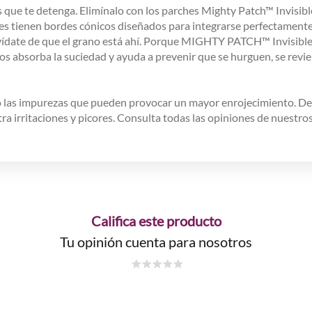
que te detenga. Elimínalo con los parches Mighty Patch™ Invisible+
s tienen bordes cónicos diseñados para integrarse perfectamente e
lvídate de que el grano está ahí. Porque MIGHTY PATCH™ Invisible
s absorba la suciedad y ayuda a prevenir que se hurguen, se revien
do las impurezas que pueden provocar un mayor enrojecimiento. De
ntra irritaciones y picores. Consulta todas las opiniones de nuestr
Califica este producto
Tu opinión cuenta para nosotros
☆
☆
☆
☆
☆