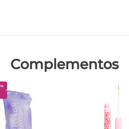
las
Complementos
na