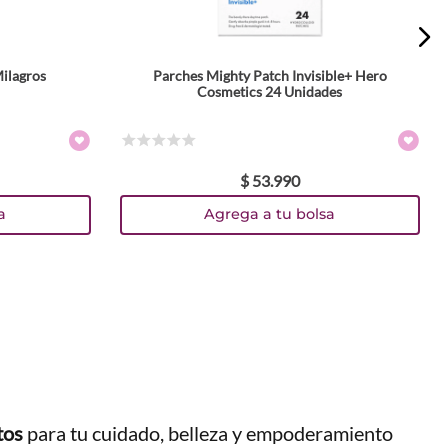
ilagros
Parches Mighty Patch Invisible+ Hero
Cosmetics 24 Unidades
☆
☆
☆
☆
☆
$
53
.
990
a
Agrega a tu bolsa
tos
para tu cuidado, belleza y empoderamiento