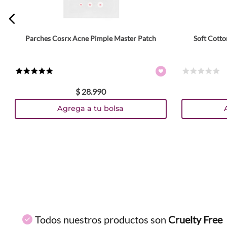
Parches Cosrx Acne Pimple Master Patch
Soft Cott
ENVIAR COMENTARIO
★
★
★
★
★
☆
☆
☆
☆
☆
$
28
.
990
Agrega a tu bolsa
Todos nuestros productos son
Cruelty Free