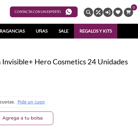
0
ENTRAR
CONTACTA CON UN EXPERTO
RAGANCIAS
UÑAS
SALE
REGALOS Y KITS
 Invisible+ Hero Cosmetics 24 Unidades
Agrega a tu bolsa