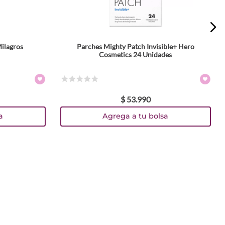
ilagros
Parches Mighty Patch Invisible+ Hero
Cosmetics 24 Unidades
☆
☆
☆
☆
☆
$
53
.
990
a
Agrega a tu bolsa