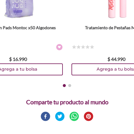
on Pads Montoc x50 Algodones
Tratamiento de Pestañas M
☆
☆
☆
☆
☆
$
16
.
990
$
44
.
990
Agrega a tu bolsa
Agrega a tu bols
Comparte