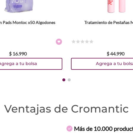
on Pads Montoc x50 Algodones
Tratamiento de Pestañas M
☆
☆
☆
☆
☆
$
16
.
990
$
44
.
990
Agrega a tu bolsa
Agrega a tu bols
Ventajas de Cromantic
Más de 10.000 produc