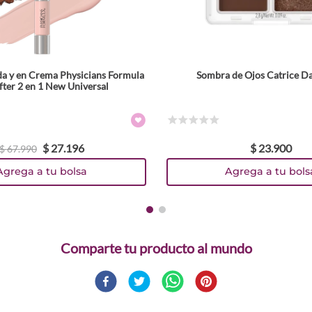
a y en Crema Physicians Formula
Sombra de Ojos Catrice D
Tamaño
ifter 2 en 1 New Universal
2.8 g
Colores
☆
☆
☆
☆
☆
$
27
.
196
$
23
.
900
TEXTURA_4059729586735
TEXTURA_4059729586759
TEXTURA_4059729586773
$
67
.
990
Agrega a tu bolsa
Agrega a tu bols
Comparte