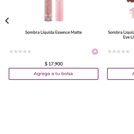
Sombra Líquida Essence Matte
Sombra Liquid
Tamaño
Eye L
4 ml
Colores
☆
☆
☆
☆
☆
☆
☆
☆
☆
☆
$
17
.
900
TEXTURA_4059729490599
TEXTURA_4059729490582
TEXTURA_4059729490575
Agrega a tu bolsa