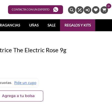
0
ENTRAR
CONTACTA CON UN EXPERTO
RAGANCIAS
UÑAS
SALE
REGALOS Y KITS
rice The Electric Rose 9g
Agrega a tu bolsa