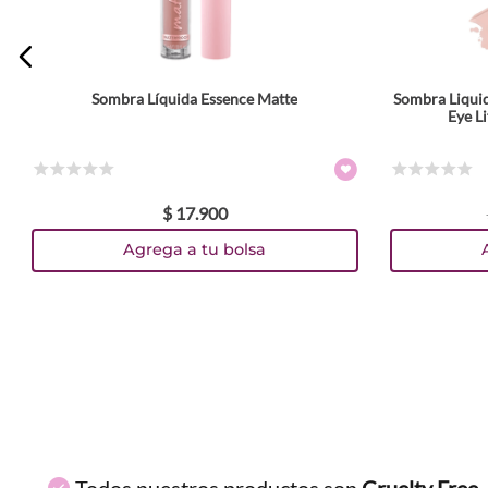
ENVIAR COMENTARIO
Sombra Líquida Essence Matte
Sombra Liquid
Tamaño
Eye L
4 ml
Colores
☆
☆
☆
☆
☆
☆
☆
☆
☆
☆
$
17
.
900
TEXTURA_4059729490599
TEXTURA_4059729490582
TEXTURA_4059729490575
Agrega a tu bolsa
Todos nuestros productos son
Cruelty Free