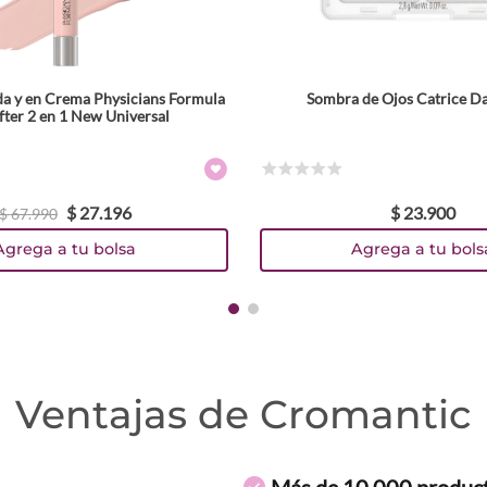
a y en Crema Physicians Formula
Sombra de Ojos Catrice D
Tamaño
ifter 2 en 1 New Universal
2.8 g
Colores
☆
☆
☆
☆
☆
$
27
.
196
$
23
.
900
TEXTURA_4059729586735
TEXTURA_4059729586759
TEXTURA_4059729586773
$
67
.
990
Agrega a tu bolsa
Agrega a tu bols
Ventajas de Cromantic
Más de 10.000 produc