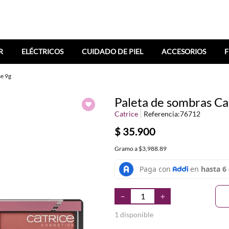
R
ELÉCTRICOS
CUIDADO DE PIEL
ACCESORIOS
F
se 9g
Paleta de sombras Cat
Catrice
Referencia
:
76712
$
35
.
900
Gramo
a
$3,988.89
－
＋
1 disponible