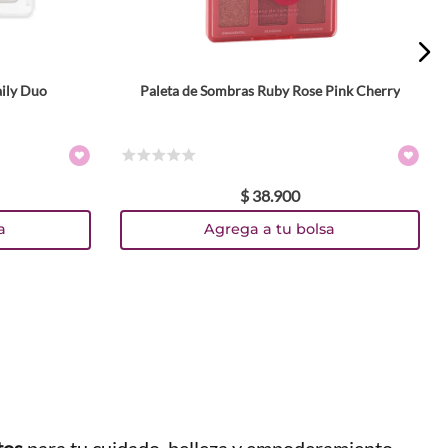
aily Duo
Paleta de Sombras Ruby Rose Pink Cherry
☆
☆
☆
☆
☆
$
38
.
900
a
Agrega a tu bolsa
tos
para tu cuidado, belleza y empoderamiento