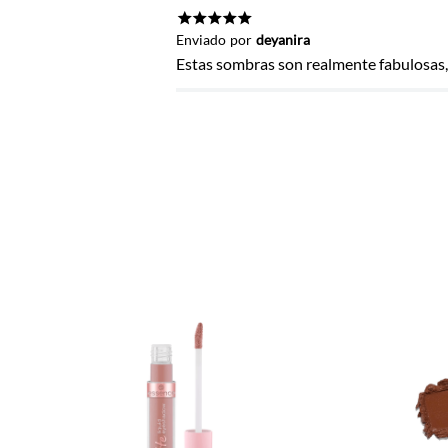
Título
★
★
★
★
★
Enviado
por
deyanira
Estas sombras son realmente fabulosas, 
Califica el producto de 1 a 5 estrel
★
★
★
★
★
Tu nombre
Dirección de email
Escribe un comentario