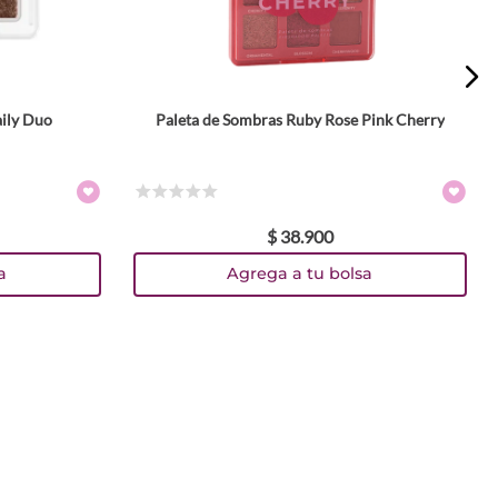
aily Duo
Paleta de Sombras Ruby Rose Pink Cherry
☆
☆
☆
☆
☆
$
38
.
900
a
Agrega a tu bolsa