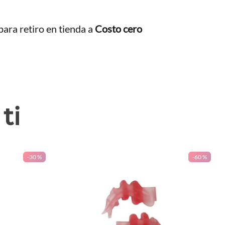
ara retiro en tienda a
Costo cero
ti
-
30 %
-
60 %