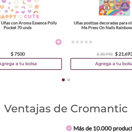
a Uñas con Aroma Essence Polly
Uñas postizas decoradas para n
Pocket 70 unds
Me Press On Nails Rainbow
☆
☆
☆
☆
☆
$
7500
$
21
.
69
$
30
.
990
Agrega a tu bolsa
Agrega a tu bols
Ventajas de Cromantic
Más de 10.000 produc