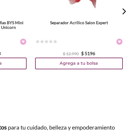
iñas BYS Mini
Separador Acrílico Salon Expert
 Unicorn
☆
☆
☆
☆
☆
3
$
5196
$
12
.
990
a
Agrega a tu bolsa
tos
para tu cuidado, belleza y empoderamiento