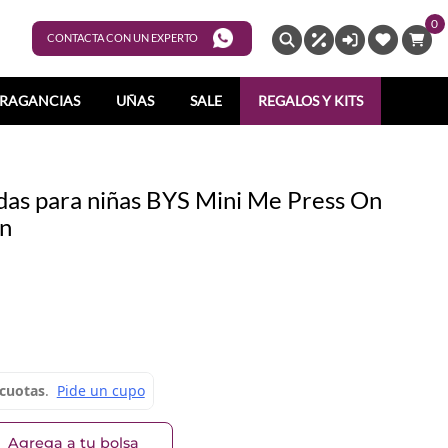
0
ENTRAR
CONTACTA CON UN EXPERTO
RAGANCIAS
UÑAS
SALE
REGALOS Y KITS
das para niñas BYS Mini Me Press On
rn
Agrega a tu bolsa