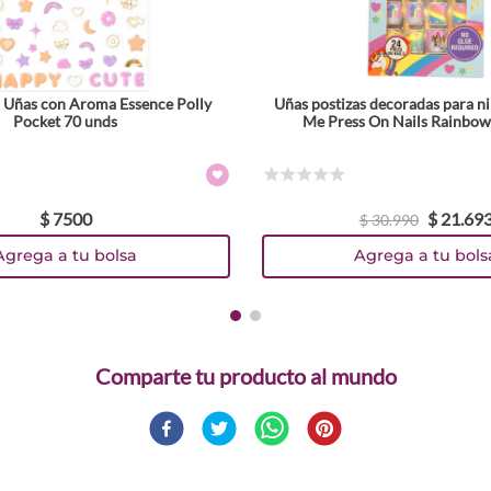
a Uñas con Aroma Essence Polly
Uñas postizas decoradas para n
Pocket 70 unds
Me Press On Nails Rainbow
☆
☆
☆
☆
☆
$
7500
$
21
.
69
$
30
.
990
Agrega a tu bolsa
Agrega a tu bols
Comparte