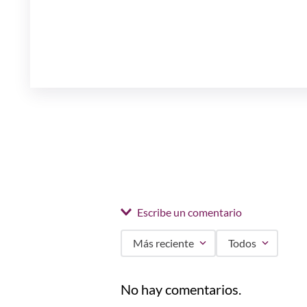
Escribe un comentario
Más reciente
Todos
Agregar comentario
No hay comentarios.
Título