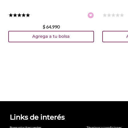
★
★
★
★
★
☆
☆
☆
☆
☆
$
64
.
990
Agrega a tu bolsa
Links de interés
Preguntas frecuentes
Términos y condiciones