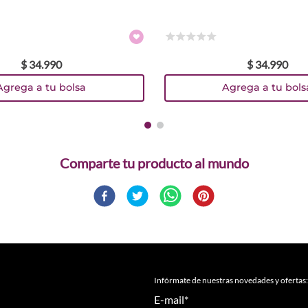
☆
☆
☆
☆
☆
$
34
.
990
$
34
.
990
Agrega a tu bolsa
Agrega a tu bols
Comparte
Infórmate de nuestras novedades y ofertas:
E-mail
*