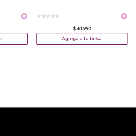
☆
☆
☆
☆
☆
$
40
.
990
a
Agrega a tu bolsa