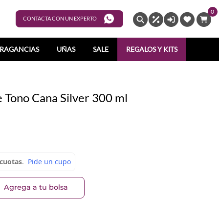
0
ENTRAR
CONTACTA CON UN EXPERTO
RAGANCIAS
UÑAS
SALE
REGALOS Y KITS
e Tono Cana Silver 300 ml
Agrega a tu bolsa