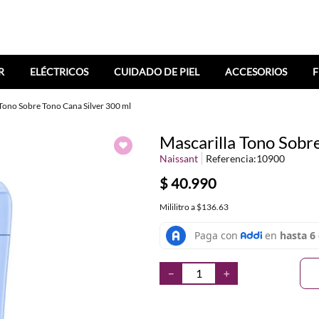
R
ELÉCTRICOS
CUIDADO DE PIEL
ACCESORIOS
F
 Tono Sobre Tono Cana Silver 300 ml
Mascarilla Tono Sobr
Naissant
Referencia
:
10900
$
40
.
990
Mililitro
a
$136.63
－
＋