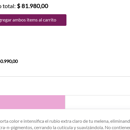
 total:
$ 81.980,00
regar ambos items al carrito
40.990,00
rta color e intensifica el rubio extra claro de tu melena, eliminand
ltra-n-pigmentos, cerrando la cutícula y suavizándola. No contienen