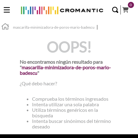
0
mascarilla-minimizadora-de-poros-mario-badescu
OOPS!
No encontramos ningún resultado para
"
mascarilla-minimizadora-de-poros-mario-
badescu
"
¿Qué debo hacer?
Comprueba los términos ingresados
Intenta utilizar una sola palabra
Utiliza términos genéricos en la
búsqueda
Intenta buscar sinónimos del término
deseado