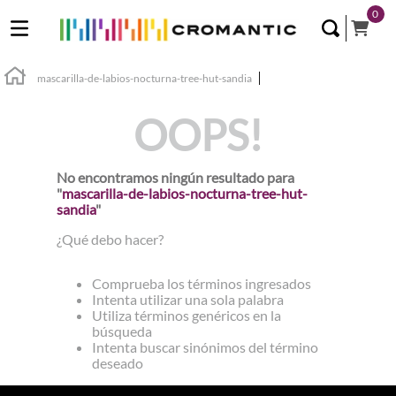
0
mascarilla-de-labios-nocturna-tree-hut-sandia
OOPS!
No encontramos ningún resultado para
"
mascarilla-de-labios-nocturna-tree-hut-
sandia
"
¿Qué debo hacer?
Comprueba los términos ingresados
Intenta utilizar una sola palabra
Utiliza términos genéricos en la
búsqueda
Intenta buscar sinónimos del término
deseado