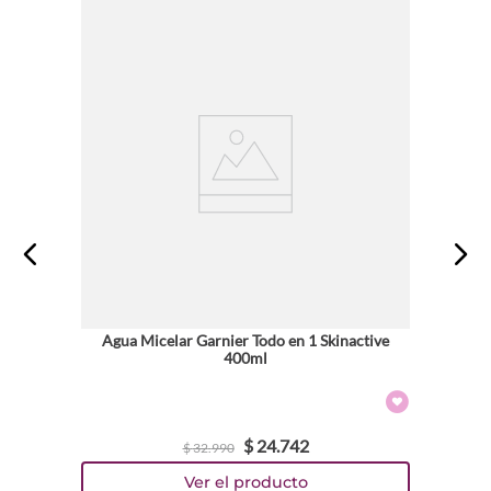
Agua Micelar Garnier Todo en 1 Skinactive
400ml
$
24
.
742
$
32
.
990