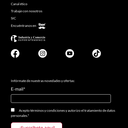
Canal ético
Trabaje con nosotros
SIC
Encuéntranos en
Infórmate de nuestras novedades y ofertas:
E-mail
*
Acepto
términos y condiciones
y
autorizo el tratamiento de datos
personales.
*