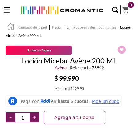
0
Cuidado de la piel
Facial
Limpiadores y desmaquillantes
Loción
Micelar Avène 200 ML
Exclusivo Página
Loción Micelar Avène 200 ML
Avène
Referencia
:
78842
$
99
.
990
Mililitro
a
$499.95
Agrega a tu bolsa
－
＋