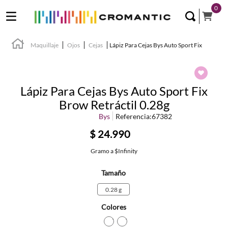
0
Maquillaje
Ojos
Cejas
Lápiz Para Cejas Bys Auto Sport Fix
Lápiz Para Cejas Bys Auto Sport Fix
Brow Retráctil 0.28g
Bys
Referencia
:
67382
$
24
.
990
Gramo
a
$Infinity
Tamaño
0.28 g
Colores
TEXTURA_9313880553872
TEXTURA_9313880553896