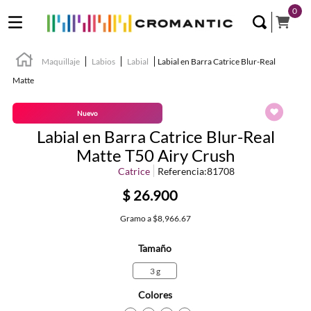
0
Maquillaje
Labios
Labial
Labial en Barra Catrice Blur-Real
Matte
Nuevo
Labial en Barra Catrice Blur-Real
Matte T50 Airy Crush
Catrice
Referencia
:
81708
$
26
.
900
Gramo
a
$8,966.67
Tamaño
3 g
Colores