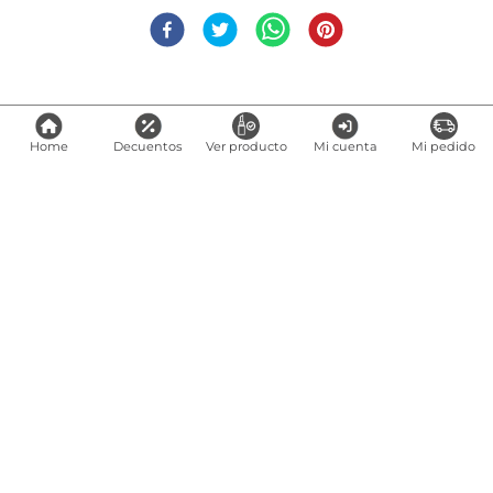
Home
Decuentos
Ver producto
Mi cuenta
Mi pedido
Links de interés
Preguntas frecuentes
Servicio al cliente
Puntos de venta
Rastrea Tu Pedido
Encuentra Tu Producto En Tienda
Términos y condiciones
Canal ético
Trabaje con nosotros
SIC
Encuéntranos en