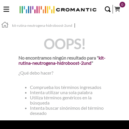
0
kit-rutina-neutrogena-hidroboost-2und
OOPS!
No encontramos ningún resultado para "
kit-
rutina-neutrogena-hidroboost-2und
"
¿Qué debo hacer?
Comprueba los términos ingresados
Intenta utilizar una sola palabra
Utiliza términos genéricos en la
búsqueda
Intenta buscar sinónimos del término
deseado