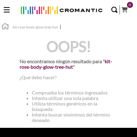
0
kit-rose-body-glow-tree-hut
OOPS!
No encontramos ningún resultado para "
kit-
rose-body-glow-tree-hut
"
¿Qué debo hacer?
Comprueba los términos ingresados
Intenta utilizar una sola palabra
Utiliza términos genéricos en la
búsqueda
Intenta buscar sinónimos del término
deseado