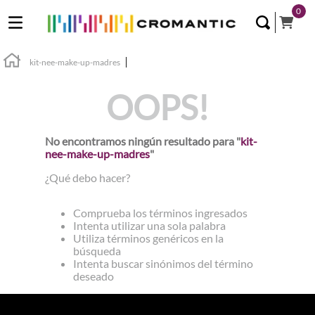
0
kit-nee-make-up-madres
OOPS!
No encontramos ningún resultado para "
kit-
nee-make-up-madres
"
¿Qué debo hacer?
Comprueba los términos ingresados
Intenta utilizar una sola palabra
Utiliza términos genéricos en la
búsqueda
Intenta buscar sinónimos del término
deseado