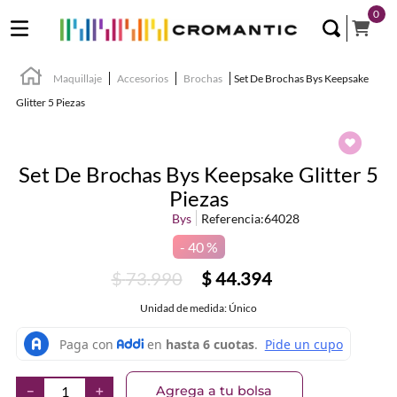
0
Maquillaje
Accesorios
Brochas
Set De Brochas Bys Keepsake
Glitter 5 Piezas
Set De Brochas Bys Keepsake Glitter 5
Piezas
Bys
Referencia
:
64028
40 %
$
73
.
990
$
44
.
394
Unidad de medida: Único
Agrega a tu bolsa
－
＋