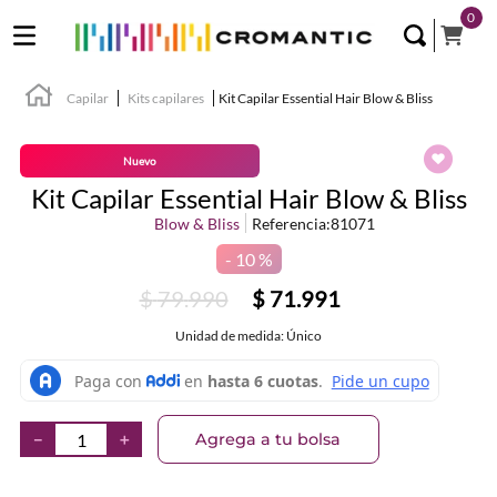
0
Capilar
Kits capilares
Kit Capilar Essential Hair Blow & Bliss
Nuevo
Kit Capilar Essential Hair Blow & Bliss
Blow & Bliss
Referencia
:
81071
10 %
$
79
.
990
$
71
.
991
Unidad de medida: Único
Agrega a tu bolsa
－
＋