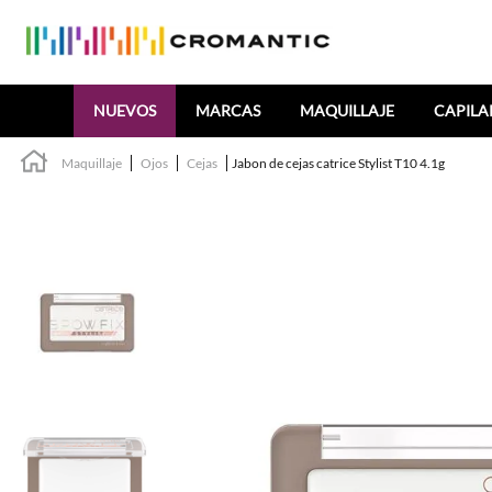
Buscar
NUEVOS
MARCAS
MAQUILLAJE
CAPILA
Maquillaje
Ojos
Cejas
Jabon de cejas catrice Stylist T10 4.1g