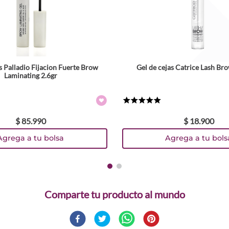
s Palladio Fijacion Fuerte Brow
Gel de cejas Catrice Lash Br
Laminating 2.6gr
★
★
★
★
★
$
85
.
990
$
18
.
900
Agrega a tu bolsa
Agrega a tu bols
Comparte