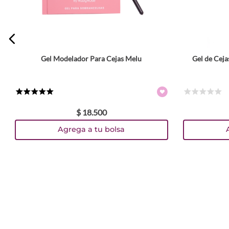
ENVIAR COMENTARIO
Gel Modelador Para Cejas Melu
Gel de Ceja
★
★
★
★
★
☆
☆
☆
☆
☆
$
18
.
500
Agrega a tu bolsa