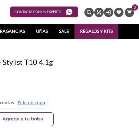
0
ENTRAR
CONTACTA CON UN EXPERTO
RAGANCIAS
UÑAS
SALE
REGALOS Y KITS
 Stylist T10 4.1g
Agrega a tu bolsa