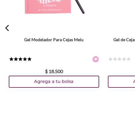
Gel Modelador Para Cejas Melu
Gel de Ceja
★
★
★
★
★
☆
☆
☆
☆
☆
$
18
.
500
Agrega a tu bolsa