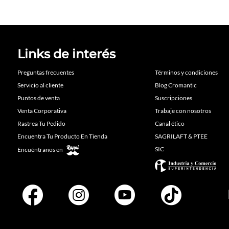
Links de interés
Preguntas frecuentes
Términos y condiciones
Servicio al cliente
Blog Cromantic
Puntos de venta
Suscripciones
Venta Corporativa
Trabaje con nosotros
Rastrea Tu Pedido
Canal ético
Encuentra Tu Producto En Tienda
SAGRILAFT & PTEE
SIC
Encuéntranos en