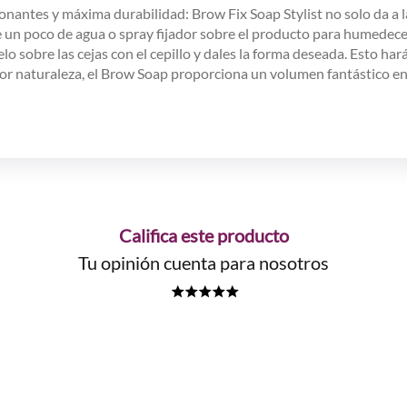
onantes y máxima durabilidad: Brow Fix Soap Stylist no solo da a las 
un poco de agua o spray fijador sobre el producto para humedecer 
lo sobre las cejas con el cepillo y dales la forma deseada. Esto ha
s por naturaleza, el Brow Soap proporciona un volumen fantástico 
Califica este producto
Tu opinión cuenta para nosotros
★
★
★
★
★