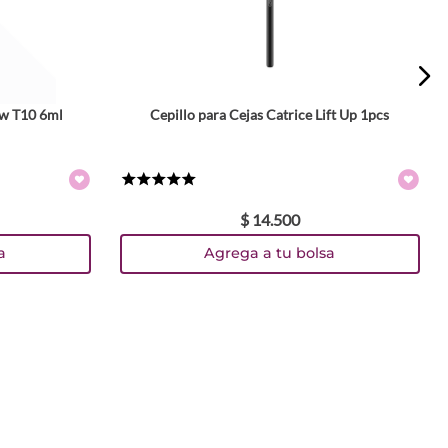
ow T10 6ml
Cepillo para Cejas Catrice Lift Up 1pcs
★
★
★
★
★
$
14
.
500
a
Agrega a tu bolsa