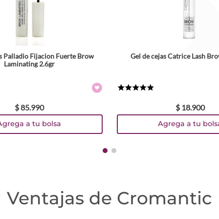
s Palladio Fijacion Fuerte Brow
Gel de cejas Catrice Lash Br
Laminating 2.6gr
★
★
★
★
★
$
85
.
990
$
18
.
900
Agrega a tu bolsa
Agrega a tu bols
Ventajas de Cromantic