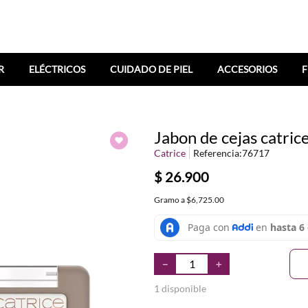
R
ELÉCTRICOS
CUIDADO DE PIEL
ACCESORIOS
F
Jabon de cejas catrice
Catrice
Referencia
:
76717
$
26
.
900
Gramo
a
$6,725.00
－
＋
1 disponible