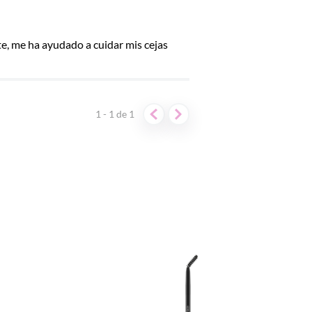
te, me ha ayudado a cuidar mis cejas
1 - 1
de
1