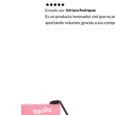
Título
★
★
★
★
★
Enviado
por
Adriana Rodriguez
Es un producto innovador creí que no er
aportando volumen, gracias a sus comp
Califica el producto de 1 a 5 estrel
★
★
★
★
★
Tu nombre
Dirección de email
Escribe un comentario