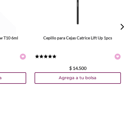
ow T10 6ml
Cepillo para Cejas Catrice Lift Up 1pcs
★
★
★
★
★
$
14
.
500
a
Agrega a tu bolsa