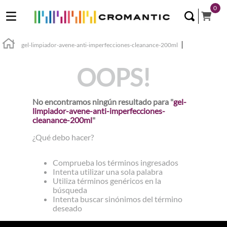
0
gel-limpiador-avene-anti-imperfecciones-cleanance-200ml
OOPS!
No encontramos ningún resultado para "
gel-
limpiador-avene-anti-imperfecciones-
cleanance-200ml
"
¿Qué debo hacer?
Comprueba los términos ingresados
Intenta utilizar una sola palabra
Utiliza términos genéricos en la
búsqueda
Intenta buscar sinónimos del término
deseado