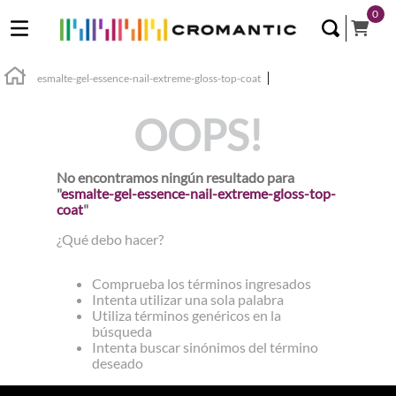
0
esmalte-gel-essence-nail-extreme-gloss-top-coat
OOPS!
No encontramos ningún resultado para
"
esmalte-gel-essence-nail-extreme-gloss-top-
coat
"
¿Qué debo hacer?
Comprueba los términos ingresados
Intenta utilizar una sola palabra
Utiliza términos genéricos en la
búsqueda
Intenta buscar sinónimos del término
deseado