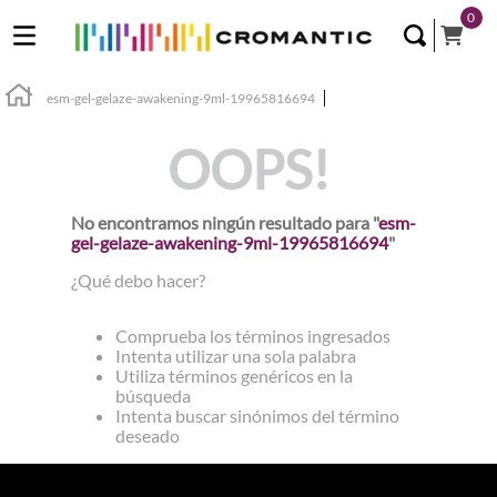
0
esm-gel-gelaze-awakening-9ml-19965816694
OOPS!
No encontramos ningún resultado para "
esm-
gel-gelaze-awakening-9ml-19965816694
"
¿Qué debo hacer?
Comprueba los términos ingresados
Intenta utilizar una sola palabra
Utiliza términos genéricos en la
búsqueda
Intenta buscar sinónimos del término
deseado