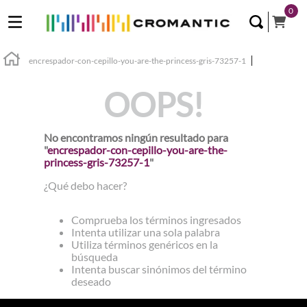
0
encrespador-con-cepillo-you-are-the-princess-gris-73257-1
OOPS!
No encontramos ningún resultado para
"
encrespador-con-cepillo-you-are-the-
princess-gris-73257-1
"
¿Qué debo hacer?
Comprueba los términos ingresados
Intenta utilizar una sola palabra
Utiliza términos genéricos en la
búsqueda
Intenta buscar sinónimos del término
deseado