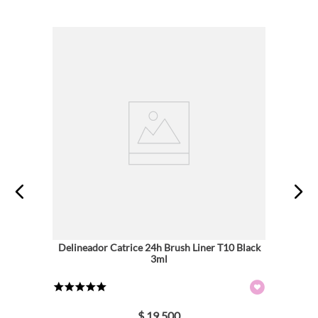
Delineador Catrice 24h Brush Liner T10 Black
3ml
★
★
★
★
★
$
19
.
500