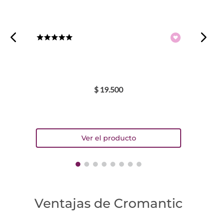
Escribe un comentario
★
★
★
★
★
$
19
.
500
ENVIAR COMENTARIO
Ventajas de Cromantic