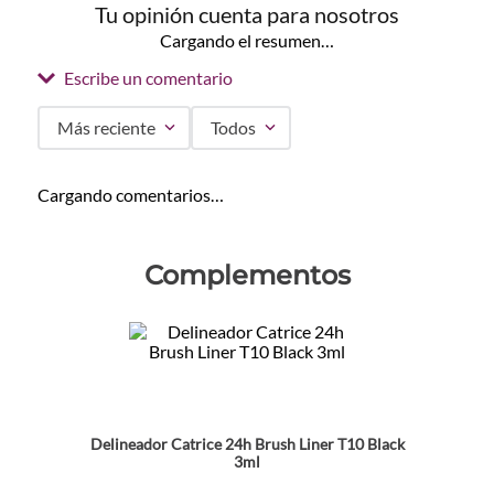
Tu opinión cuenta para nosotros
Cargando el resumen…
Escribe un comentario
Más reciente
Todos
Agregar comentario
Cargando comentarios…
Título
Complementos
Califica el producto de 1 a 5 estrellas
★
★
★
★
★
Tu nombre
Delineador Catrice 24h Brush Liner T10 Black
Dirección de email
3ml