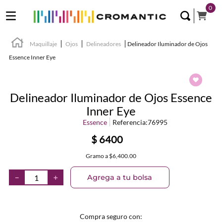
0
Maquillaje
Ojos
Delineadores
Delineador Iluminador de Ojos
Essence Inner Eye
Delineador Iluminador de Ojos Essence
Inner Eye
Essence
Referencia
:
76995
$
6400
Gramo
a
$6,400.00
Agrega a tu bolsa
－
＋
Compra seguro con: