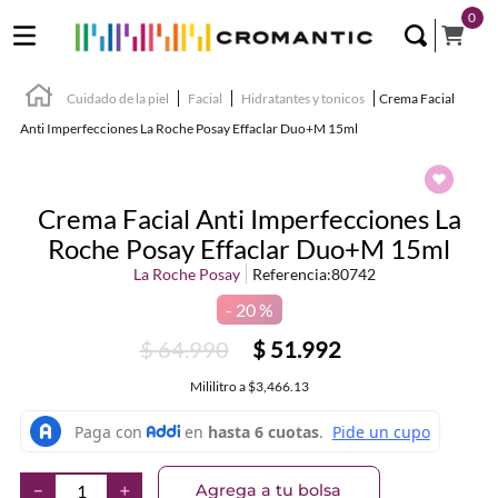
0
Cuidado de la piel
Facial
Hidratantes y tonicos
Crema Facial
Anti Imperfecciones La Roche Posay Effaclar Duo+M 15ml
Crema Facial Anti Imperfecciones La
Roche Posay Effaclar Duo+M 15ml
La Roche Posay
Referencia
:
80742
20 %
$
64
.
990
$
51
.
992
Mililitro
a
$3,466.13
Agrega a tu bolsa
－
＋