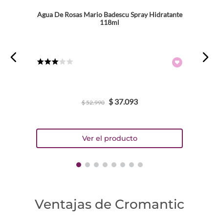
Agua De Rosas Mario Badescu Spray Hidratante
118ml
Dirección de email
Escribe un comentario
★
★
★
☆
☆
$
37
.
093
$
52
.
990
ENVIAR COMENTARIO
Ventajas de Cromantic