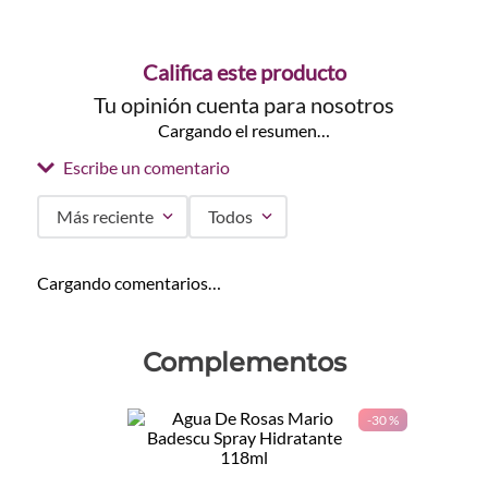
Califica este producto
Tu opinión cuenta para nosotros
Cargando el resumen…
Escribe un comentario
Más reciente
Todos
Agregar comentario
Cargando comentarios…
Título
Complementos
Califica el producto de 1 a 5 estrellas
-
30 %
★
★
★
★
★
Tu nombre