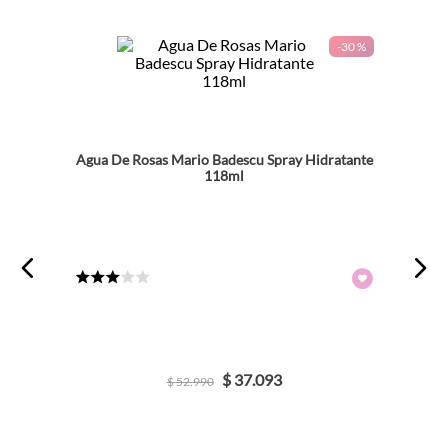
-
30 %
Agua De Rosas Mario Badescu Spray Hidratante
118ml
★
★
★
☆
☆
$
37
.
093
$
52
.
990