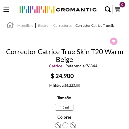
0
Maquillaje
Rostro
Correctores
Corrector Catrice True Skin
Corrector Catrice True Skin T20 Warm
Beige
Catrice
Referencia
:
76844
$
24
.
900
Mililitro
a
$6,225.00
Tamaño
4.5 ml
Colores
TEXTURA_4059729277084
TEXTURA_4059729277091
TEXTURA_405972927711