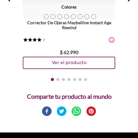
Colores
TEXTURA_53336_41554259278
TEXTURA_53327_41554259261
TEXTURA_43596_7702058228780
TEXTURA_53326_41554267198
TEXTURA_41554567502
TEXTURA_41554546798
TEXTURA_41554567496
TEXTURA_41554546781
Corrector De Ojeras Maybelline Instant Age
Rewind
★
★
★
★
☆
$
62
.
990
Comparte