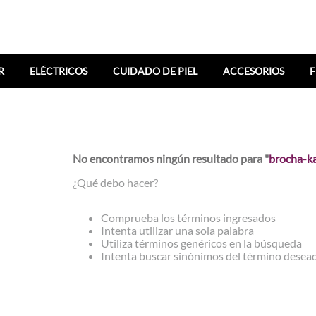
R
ELÉCTRICOS
CUIDADO DE PIEL
ACCESORIOS
F
No encontramos ningún resultado para "
brocha-k
¿Qué debo hacer?
Comprueba los términos ingresados
Intenta utilizar una sola palabra
Utiliza términos genéricos en la búsqueda
Intenta buscar sinónimos del término desea