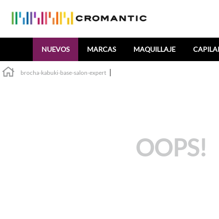
Buscar
NUEVOS
MARCAS
MAQUILLAJE
CAPILA
brocha-kabuki-base-salon-expert
OOPS!