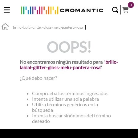
0
brillo-labial-glitter-gloss-melu-pantera-rosa
OOPS!
No encontramos ningún resultado para "
brillo-
labial-glitter-gloss-melu-pantera-rosa
"
¿Qué debo hacer?
Comprueba los términos ingresados
Intenta utilizar una sola palabra
Utiliza términos genéricos en la
búsqueda
Intenta buscar sinónimos del término
deseado