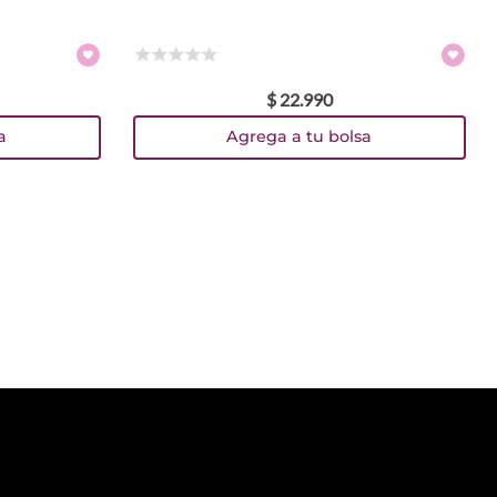
☆
☆
☆
☆
☆
$
22
.
990
a
Agrega a tu bolsa