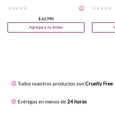
2.4 ml
Colores
☆
☆
☆
☆
☆
☆
☆
☆
☆
☆
$
62
.
990
TEXTURA_41554081886
TEXTURA_41554081879
TEXTURA_41554080711
TEXTURA_41554080704
TEXTURA_41554080681
TEXTURA_4059729522818
TEXTURA_4059729522771
TEXTURA_4059729522733
Agrega a tu bolsa
Todos nuestros productos son
Cruelty Free
Entregas en menos de
24 horas