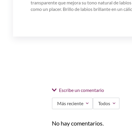
transparente que mejora su tono natural de labios 
como un placer. Brillo de labios brillante en un cá
Escribe un comentario
Más reciente
Todos
Agregar comentario
No hay comentarios.
Título