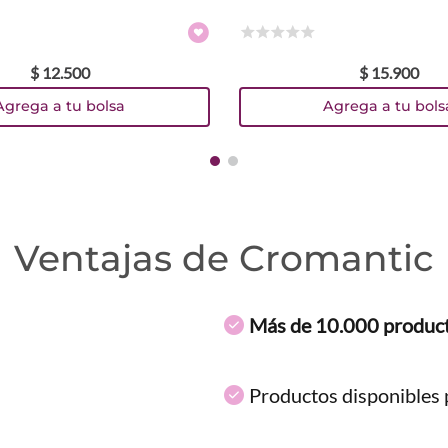
Colores
☆
☆
☆
☆
☆
$
12
.
500
$
15
.
900
Agrega a tu bolsa
Agrega a tu bols
Ventajas de Cromantic
Más de 10.000 produc
Productos disponibles p