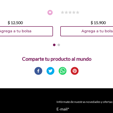
Colores
☆
☆
☆
☆
☆
$
12
.
500
$
15
.
900
Agrega a tu bolsa
Agrega a tu bols
Comparte
Infórmate de nuestras novedades y ofertas:
E-mail
*