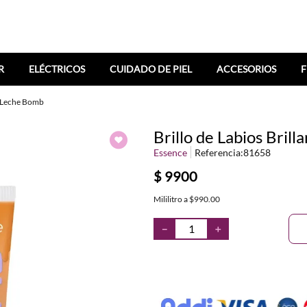
R
ELÉCTRICOS
CUIDADO DE PIEL
ACCESORIOS
F
de Leche Bomb
Brillo de Labios Bri
Essence
Referencia
:
81658
$
9900
Mililitro
a
$990.00
－
＋