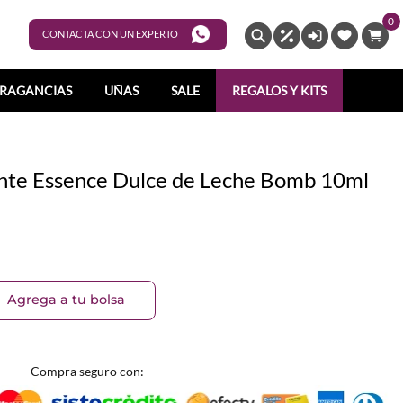
0
ENTRAR
CONTACTA CON UN EXPERTO
RAGANCIAS
UÑAS
SALE
REGALOS Y KITS
llante Essence Dulce de Leche Bomb 10ml
Agrega a tu bolsa
Compra seguro con: