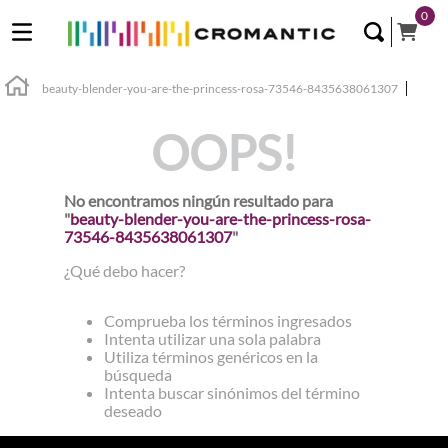
0
beauty-blender-you-are-the-princess-rosa-73546-8435638061307
OOPS!
No encontramos ningún resultado para
"
beauty-blender-you-are-the-princess-rosa-
73546-8435638061307
"
¿Qué debo hacer?
Comprueba los términos ingresados
Intenta utilizar una sola palabra
Utiliza términos genéricos en la
búsqueda
Intenta buscar sinónimos del término
deseado