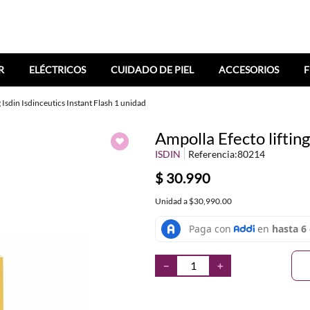
R
ELÉCTRICOS
CUIDADO DE PIEL
ACCESORIOS
F
 Isdin Isdinceutics Instant Flash 1 unidad
Ampolla Efecto lifting
ISDIN
Referencia
:
80214
$
30
.
990
Unidad
a
$30,990.00
－
＋