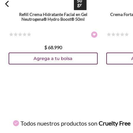
Refill Crema Hidratante Facial en Gel
Crema Forta
ENVIAR COMENTARIO
Neutrogena® Hydro Boost® 50ml
☆
☆
☆
☆
☆
☆
☆
☆
☆
☆
$
68
.
990
Agrega a tu bolsa
Todos nuestros productos son
Cruelty Free