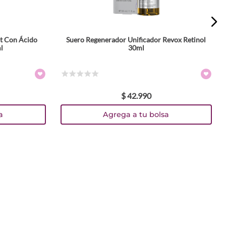
st Con Ácido
Suero Regenerador Unificador Revox Retinol
l
30ml
☆
☆
☆
☆
☆
$
42
.
990
a
Agrega a tu bolsa