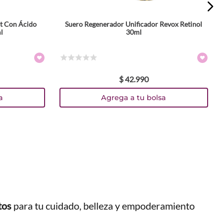
st Con Ácido
Suero Regenerador Unificador Revox Retinol
l
30ml
☆
☆
☆
☆
☆
$
42
.
990
a
Agrega a tu bolsa
tos
para tu cuidado, belleza y empoderamiento