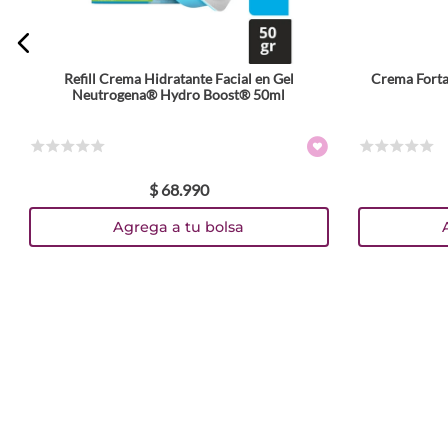
Refill Crema Hidratante Facial en Gel
Crema Forta
Neutrogena® Hydro Boost® 50ml
☆
☆
☆
☆
☆
☆
☆
☆
☆
☆
$
68
.
990
Agrega a tu bolsa