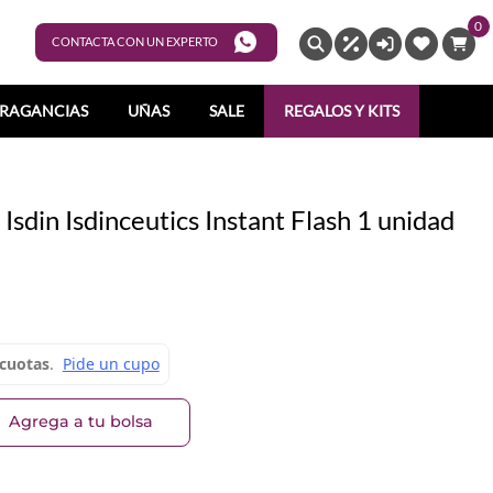
0
ENTRAR
CONTACTA CON UN EXPERTO
RAGANCIAS
UÑAS
SALE
REGALOS Y KITS
 Isdin Isdinceutics Instant Flash 1 unidad
Agrega a tu bolsa