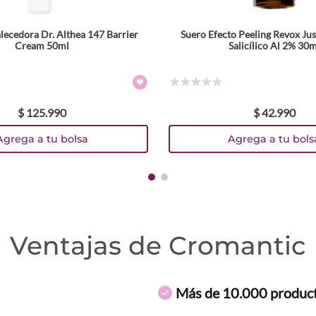
lecedora Dr. Althea 147 Barrier
Suero Efecto Peeling Revox Ju
Cream 50ml
Salicílico Al 2% 30m
☆
☆
☆
☆
☆
$
125
.
990
$
42
.
990
Agrega a tu bolsa
Agrega a tu bols
Ventajas de Cromantic
Más de 10.000 produc