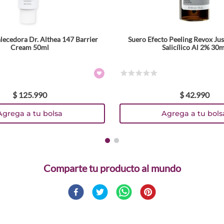
lecedora Dr. Althea 147 Barrier
Suero Efecto Peeling Revox Ju
Cream 50ml
Salicílico Al 2% 30m
☆
☆
☆
☆
☆
$
125
.
990
$
42
.
990
Agrega a tu bolsa
Agrega a tu bols
Comparte