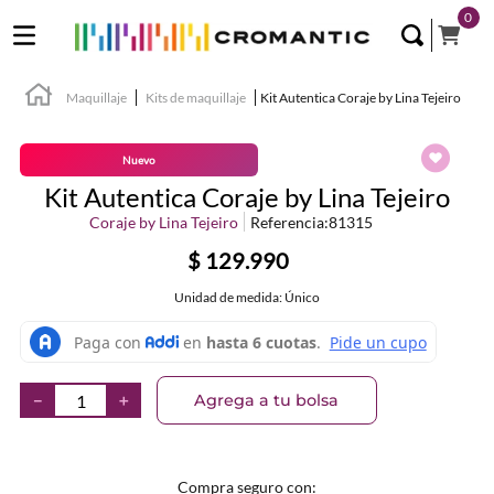
0
Maquillaje
Kits de maquillaje
Kit Autentica Coraje by Lina Tejeiro
Nuevo
Kit Autentica Coraje by Lina Tejeiro
Coraje by Lina Tejeiro
Referencia
:
81315
$
129
.
990
Unidad de medida: Único
Agrega a tu bolsa
－
＋
Compra seguro con: