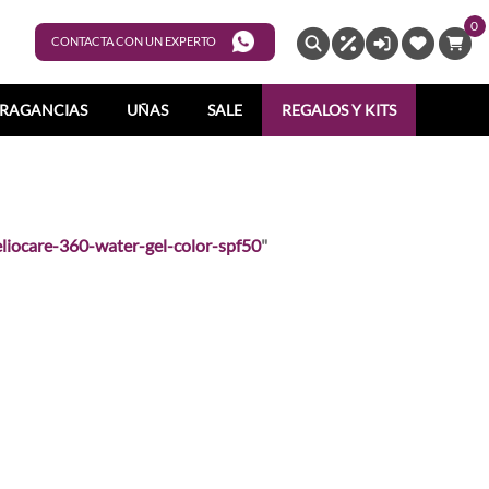
0
ENTRAR
CONTACTA CON UN EXPERTO
RAGANCIAS
UÑAS
SALE
REGALOS Y KITS
liocare-360-water-gel-color-spf50
"