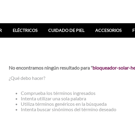
R
ELÉCTRICOS
CUIDADO DE PIEL
ACCESORIOS
F
No encontramos ningún resultado para "
bloqueador-solar-he
¿Qué debo hacer?
Comprueba los términos ingresados
Intenta utilizar una sola palabra
Utiliza términos genéricos en la búsqueda
Intenta buscar sinónimos del término deseado