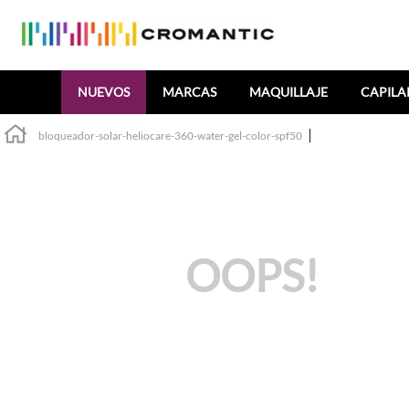
Buscar
NUEVOS
MARCAS
MAQUILLAJE
CAPILA
bloqueador-solar-heliocare-360-water-gel-color-spf50
OOPS!