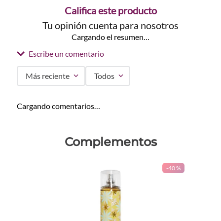
Califica este producto
Tu opinión cuenta para nosotros
Cargando el resumen…
Escribe un comentario
Más reciente
Todos
Agregar comentario
Cargando comentarios…
Título
Complementos
Califica el producto de 1 a 5 estrellas
-
40 %
★
★
★
★
★
Tu nombre