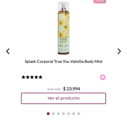
-
40 %
Splash Corporal True You Vainilla Body Mist
★
★
★
★
★
$
23
.
994
$
39
.
990