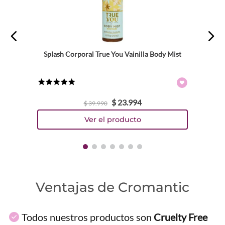
Dirección de email
Escribe un comentario
Splash Corporal True You Vainilla Body Mist
★
★
★
★
★
$
23
.
994
$
39
.
990
ENVIAR COMENTARIO
Ventajas de Cromantic
Todos nuestros productos son
Cruelty Free