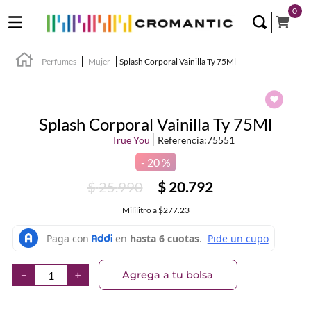
0
Perfumes
Mujer
Splash Corporal Vainilla Ty 75Ml
Splash Corporal Vainilla Ty 75Ml
True You
Referencia
:
75551
20 %
$
25
.
990
$
20
.
792
Mililitro
a
$277.23
Agrega a tu bolsa
－
＋