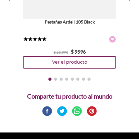
Pestañas Ardell 105 Black
★
★
★
★
★
$
9596
$
23
.
990
Comparte