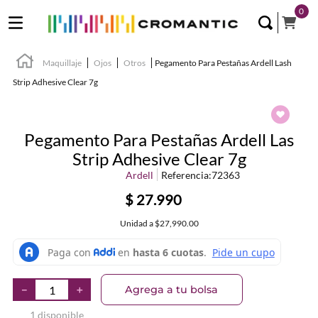
0
Maquillaje
Ojos
Otros
Pegamento Para Pestañas Ardell Lash
Strip Adhesive Clear 7g
Pegamento Para Pestañas Ardell Las
Strip Adhesive Clear 7g
Ardell
Referencia
:
72363
$
27
.
990
Unidad
a
$27,990.00
Agrega a tu bolsa
－
＋
1 disponible