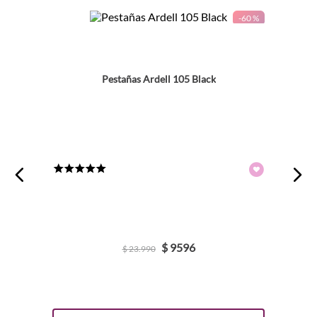
-
60 %
Pestañas Ardell 105 Black
★
★
★
★
★
$
9596
$
23
.
990