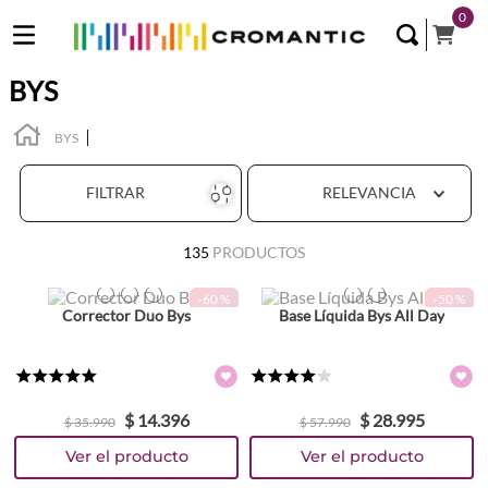
0
BYS
BYS
FILTRAR
RELEVANCIA
135
PRODUCTOS
Colores
Colores
-
60 %
-
50 %
TEXTURA_3653
TEXTURA_3648
TEXTURA_3660
TEXTURA_59437
TEXTURA_59436
Corrector Duo Bys
Base Líquida Bys All Day
★
★
★
★
★
★
★
★
★
☆
$
14
.
396
$
28
.
995
$
35
.
990
$
57
.
990
Colores