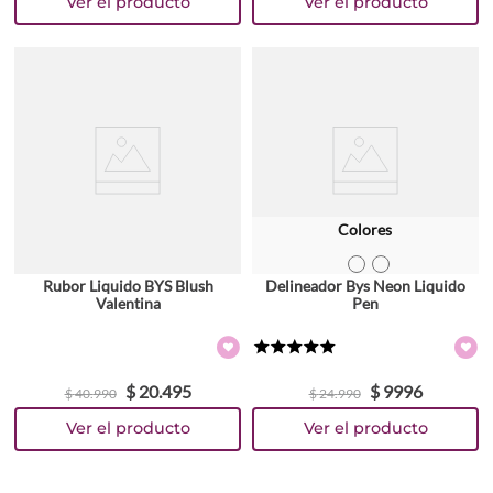
Colores
TEXTURA_9313880597173
TEXTURA_9313880597180
Rubor Liquido BYS Blush
Delineador Bys Neon Liquido
Valentina
Pen
★
★
★
★
★
$
20
.
495
$
9996
$
40
.
990
$
24
.
990