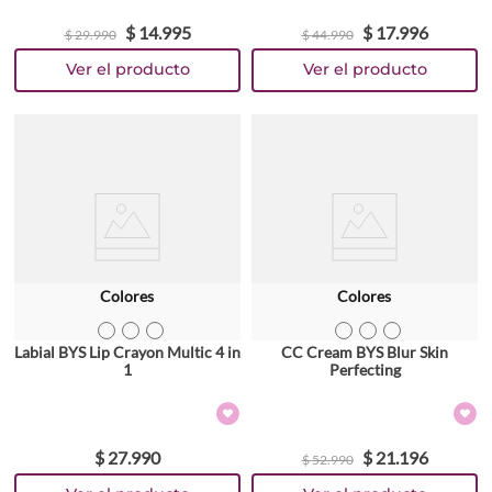
$
14
.
995
$
17
.
996
$
29
.
990
$
44
.
990
Colores
Colores
TEXTURA_9313880623568
TEXTURA_9313880623551
TEXTURA_9313880623544
TEXTURA_9313880613330
TEXTURA_9313880613347
TEXTURA_9313880613354
Labial BYS Lip Crayon Multic 4 in
CC Cream BYS Blur Skin
1
Perfecting
$
27
.
990
$
21
.
196
$
52
.
990