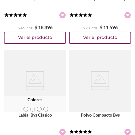
★
★
★
★
★
★
★
★
★
★
$
18
.
396
$
11
.
596
$
45
.
990
$
28
.
990
Colores
TEXTURA_3865
TEXTURA_3694
TEXTURA_3677
TEXTURA_3426
Labial Bys Clasico
Polvo Compacto Bys
★
★
★
★
★