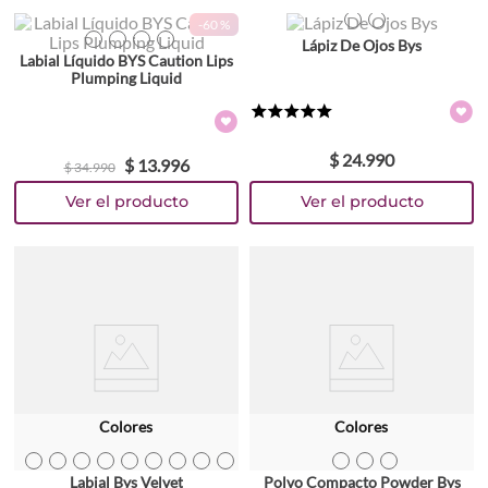
Colores
-
60 %
TEXTURA_3534
TEXTURA_3536
Lápiz De Ojos Bys
TEXTURA_9313880629379
TEXTURA_9313880629416
TEXTURA_9313880629423
TEXTURA_9313880629430
Labial Líquido BYS Caution Lips
Plumping Liquid
★
★
★
★
★
$
24
.
990
$
13
.
996
$
34
.
990
Colores
Colores
TEXTURA_42841
TEXTURA_42837
TEXTURA_6786
TEXTURA_6785
TEXTURA_42840
TEXTURA_6784
TEXTURA_42839
TEXTURA_42838
TEXTURA_6783
TEXTURA_48486
TEXTURA_48488
TEXTURA_48489
Labial Bys Velvet
Polvo Compacto Powder Bys